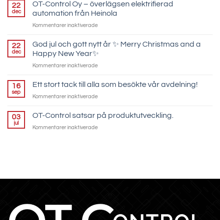
Control
OT-Control Oy – överlägsen elektrifierad
22
är
dec
automation från Heinola
en
för
Kommentarer inaktiverade
föregångare
OT-
inom
Control
God jul och gott nytt år ✨ Merry Christmas and a
elektrifiering
22
Oy
och
dec
Happy New Year✨
–
automation
för
Kommentarer inaktiverade
överlägsen
God
elektrifierad
jul
Ett stort tack till alla som besökte vår avdelning!
automation
16
och
från
sep
för
Kommentarer inaktiverade
gott
Heinola
Ett
nytt
stort
OT-Control satsar på produktutveckling.
år
03
tack
jul
✨
för
Kommentarer inaktiverade
till
Merry
OT-
alla
Christmas
Control
som
and
satsar
besökte
a
på
vår
Happy
produktutveckling.
avdelning!
New
Year✨