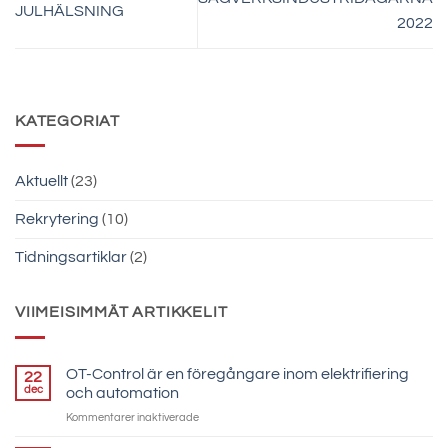
JULHÄLSNING
2022
KATEGORIAT
Aktuellt
(23)
Rekrytering
(10)
Tidningsartiklar
(2)
VIIMEISIMMÄT ARTIKKELIT
OT-Control är en föregångare inom elektrifiering
22
dec
och automation
för
Kommentarer inaktiverade
OT-