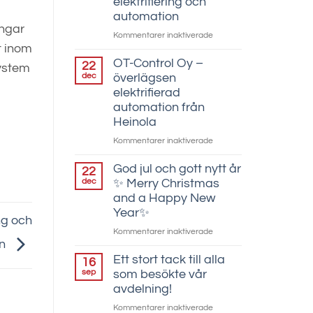
elektrifiering och
automation
ingar
för
Kommentarer inaktiverade
t inom
OT-
Control
OT-Control Oy –
22
system
är
dec
överlägsen
en
elektrifierad
föregångare
automation från
inom
Heinola
elektrifiering
för
Kommentarer inaktiverade
och
OT-
automation
Control
God jul och gott nytt år
22
Oy
dec
✨ Merry Christmas
–
and a Happy New
överlägsen
Year✨
ng och
elektrifierad
för
Kommentarer inaktiverade
automation
on
God
från
jul
Ett stort tack till alla
Heinola
16
och
sep
som besökte vår
gott
avdelning!
nytt
för
Kommentarer inaktiverade
år