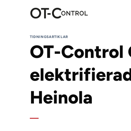
Skip
to
content
TIDNINGSARTIKLAR
OT-Control 
elektrifiera
Heinola