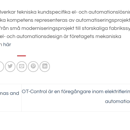
llverkar tekniska kundspecifika el- och automationslösn
tarka kompetens representeras av automatiseringsprojek
 från små moderniseringsprojekt till storskaliga fabriks
el- och automationsdesign är företagets mekaniska
ln
här
OT-Control är en föregångare inom elektrifieri
stmas and
automati