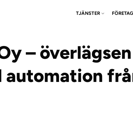
TJÄNSTER
FÖRETA
Oy – överlägsen
d automation fr