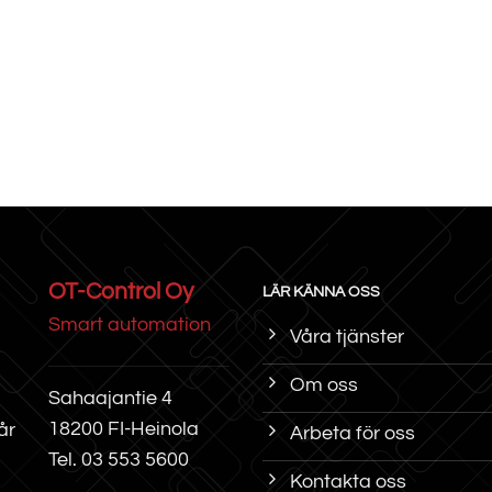
OT-Control Oy
LÄR KÄNNA OSS
Smart automation
Våra tjänster
Om oss
Sahaajantie 4
18200 FI-Heinola
år
Arbeta för oss
Tel.
03 553 5600
Kontakta oss