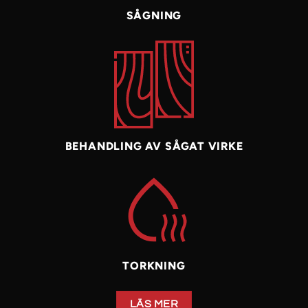
SÅGNING
BEHANDLING AV SÅGAT VIRKE
TORKNING
LÄS MER