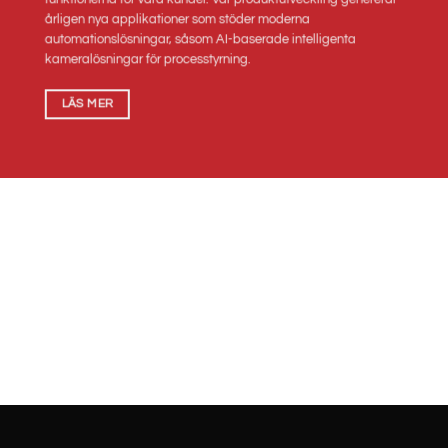
årligen nya applikationer som stöder moderna
automationslösningar, såsom AI-baserade intelligenta
kameralösningar för processtyrning.
LÄS MER