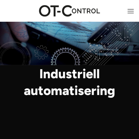
Skip
to
content
Industriell
automatisering