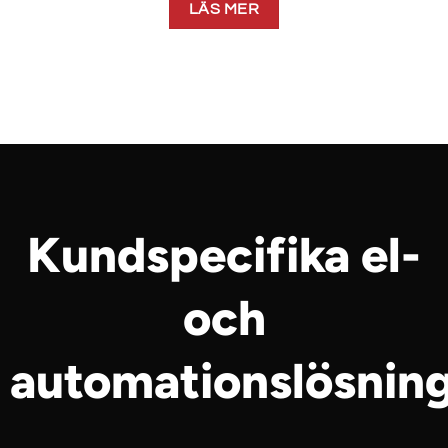
LÄS MER
Kundspecifika el-
och
automationslösnin