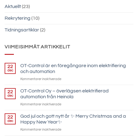
Aktuellt
(23)
Rekrytering
(10)
Tidningsartiklar
(2)
VIIMEISIMMÄT ARTIKKELIT
OT-Control är en föregångare inom elektrifiering
22
dec
och automation
för
Kommentarer inaktiverade
OT-
Control
OT-Control Oy – överlägsen elektrifierad
22
är
dec
automation från Heinola
en
för
Kommentarer inaktiverade
föregångare
OT-
inom
Control
God jul och gott nytt år ✨ Merry Christmas and a
elektrifiering
22
Oy
och
dec
Happy New Year✨
–
automation
för
Kommentarer inaktiverade
överlägsen
God
elektrifierad