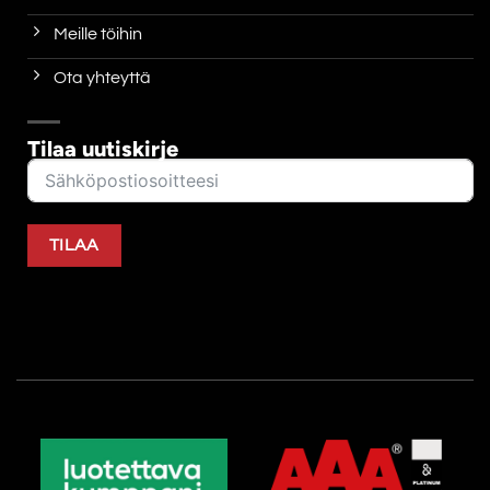
Meille töihin
Ota yhteyttä
Tilaa uutiskirje
TILAA