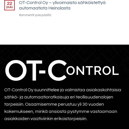
Control
OT-Control Oy – ylivoimaista sähköistettyä
pidentää
22
on
tuotantolinjojen
joulu
automaatiota Heinolasta
sähköistyksen
elinkaarta
artikkelissa
Kommentit pois päältä
ja
OT-
automaation
Control
edelläkävijä
Oy
–
ylivoimaista
sähköistettyä
automaatiota
Heinolasta
OT-Control Oy suunnittelee ja valmistaa asiakaskohtaisia
sähkö- ja automaatioratkaisuja eri teollisuudenalojen
tarpeisiin. Osaamisemme perustuu yli 30 vuoden
kokemukseen, minkä ansiosta pystymme vastaamaan
asiakkaiden vaativiinkin erikoistarpeisiin.