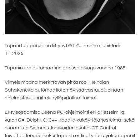
Tapani Leppänen on liittynyt OT-Controlin miehistöön
1.1.2025.
Tapanin ura automaation parissa alkoi jo vuonna 1985.
Viimeisimpänä merkittävän pitkä rooli Heinolan
Sahakoneilla automaatiotehtävissä vastuualueinaan
ohjelmistosuunnittelu /ylläpidolliset toimet.
Erityisosaamisalueena PC-ohjelmointi eri järjestelmillä,
kuten C#, Delphi, C, C++, reaaliaikakäyttöjärjestelmät sekä
osaamista Siemens-logiikoiden osalta. OT-Control
toivottaa tervetulleeksi Tapanin entiset yhteistyökumppanit