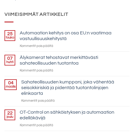
VIIMEISIMMÄT ARTIKKELIT
Automaation kehitys on osa EU:n vaatimaa
25
touko
vastuullisuuskehitystä
artikkelissa
Kommentit pois päältä
Automaation
kehitys
Älykamerat tehostavat merkittävästi
07
on
huhti
sahateollisuuden tuotantoa
osa
artikkelissa
Kommentit pois päältä
EU:n
Älykamerat
vaatimaa
tehostavat
Sahateollisuuden kumppani, joka vähentää
vastuullisuuskehitystä
04
merkittävästi
maalis
seisokkiriskiä ja pidentää tuotantolinjojen
sahateollisuuden
elinkaarta
tuotantoa
artikkelissa
Kommentit pois päältä
Sahateollisuuden
kumppani,
OT-Control on sähköistyksen ja automaation
22
joka
joulu
edelläkävijä
vähentää
artikkelissa
Kommentit pois päältä
seisokkiriskiä
OT-
ja