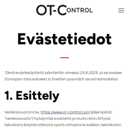
Skip
to
content
Evästetiedot
Tämä evästekäytäntö päivitettiin viimeksi 24.6.2025, ja se koskee
Euroopan talousalueen ja Sveitsin pysyvästi asuvia kansalaisia.
1. Esittely
Verkkosivustomme,
https://www.ot-control.com
(jäljempänä:
“verkkosivusto”) hyödyntää evästeitä ja muita niihin liittyviä
tekniikoita (käytännöllisistä syistä viittaamme kaikkiin tekniikoihin