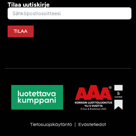
Tilaa uutiskirje
TILAA
Tietosuojakäytäntö
|
Evästetiedot