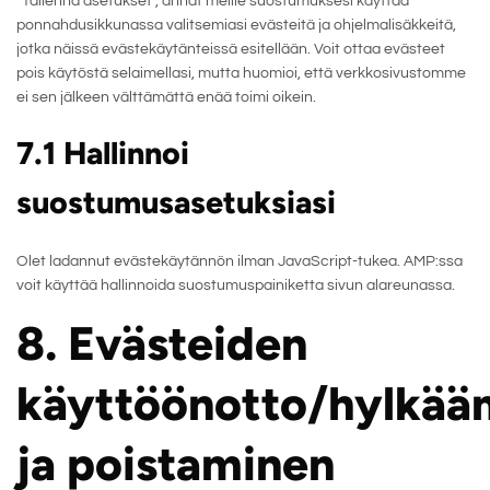
“Tallenna asetukset”, annat meille suostumuksesi käyttää
ponnahdusikkunassa valitsemiasi evästeitä ja ohjelmalisäkkeitä,
jotka näissä evästekäytänteissä esitellään. Voit ottaa evästeet
pois käytöstä selaimellasi, mutta huomioi, että verkkosivustomme
ei sen jälkeen välttämättä enää toimi oikein.
7.1 Hallinnoi
suostumusasetuksiasi
Olet ladannut evästekäytännön ilman JavaScript-tukea. AMP:ssa
voit käyttää hallinnoida suostumuspainiketta sivun alareunassa.
8. Evästeiden
käyttöönotto/hylkää
ja poistaminen