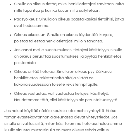
Sinulla on oikeus tietää, miksi henkilötietojasi tarvitaan, mitä
niille tapahtuu ja kuinka kauan niitä säilytetään.
Pääsyoikeus: Sinulla on oikeus päästä käsiksi tietoihisi, jotka
ovat tiedossamme.
Oikeus oikaisuun: Sinulla on oikeus täydentää, korjata,
poistaa tai estää henkilötietojasi milloin tahansa.
Jos annat meille suostumuksesi tietojesi käsittelyyn, sinulla
on oikeus peruuttaa suostumuksesi ja pyytää henkilötietosi
poistamista.
Oikeus siirtää tietojasi: Sinulla on oikeus pyytää kaikki
henkilötietosi rekisterinpitäjältä ja siirtää ne
kokonaisuudessaan toiselle rekisterinpitäjälle.
Oikeus vastustaa: voit vastustaa tietojesi käsittelyä.
Noudatamme tätä, ellei käsittelyyn ole perusteltua syytä.
Jos haluat käyttää näitä oikeuksia, ota meihin yhteyttä. Katso
tämän evästekäytännön alareunassa olevat yhteystiedot. Jos
sinulla on valitus siitä, miten käsittelemme tietojasi, haluaisimme
kuulla sinusta, mutta sinulla on myös oikeus tehdä valitus